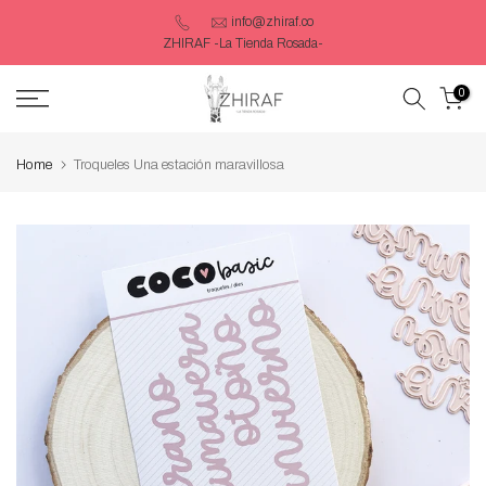
Saltar
info@zhiraf.co
ZHIRAF -La Tienda Rosada-
contenido
0
Home
Troqueles Una estación maravillosa