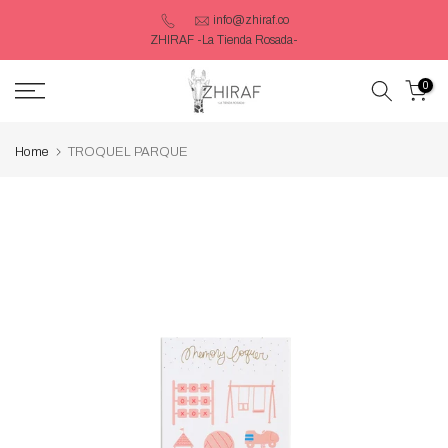
Saltar
info@zhiraf.co
ZHIRAF -La Tienda Rosada-
contenido
0
Home
TROQUEL PARQUE