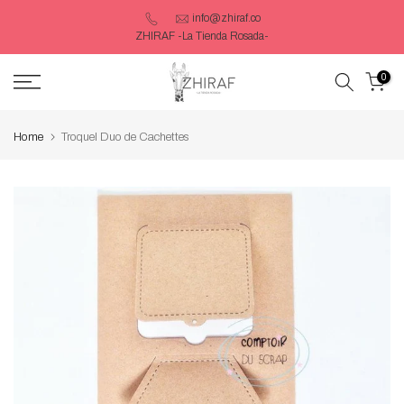
Saltar
info@zhiraf.co
ZHIRAF -La Tienda Rosada-
contenido
0
Home
Troquel Duo de Cachettes