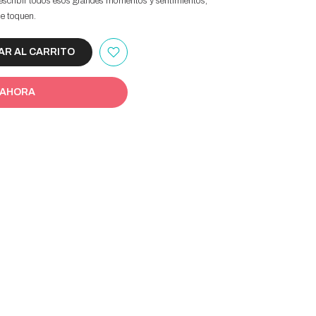
escribir todos esos grandes momentos y sentimientos,
ue toquen.
R AL CARRITO
 AHORA