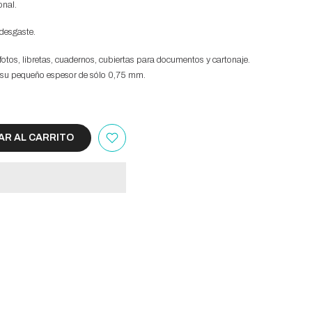
onal.
 desgaste.
fotos, libretas, cuadernos, cubiertas para documentos y cartonaje.
 su pequeño espesor de sólo 0,75 mm.
R AL CARRITO