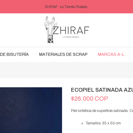
ZHIRAF -La Tienda Rosada-
DE BISUTERÍA
MATERIALES DE SCRAP
MARCAS A-L
ECOPIEL SATINADA AZ
$26.000 COP
Piel sintética de superficie satinada. 
Tamaños 35 x 50 cm