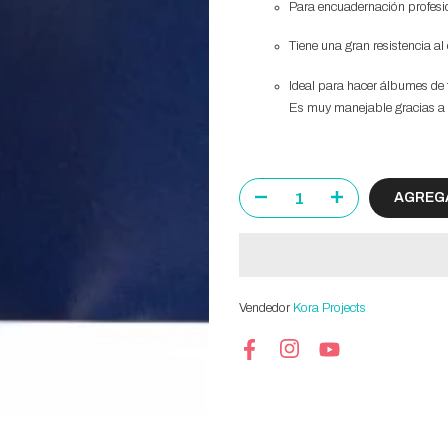
Para encuadernación profesi
Tiene una gran resistencia al
Ideal para hacer álbumes de 
Es muy manejable gracias a
AGREGA
Vendedor
Kora Projects