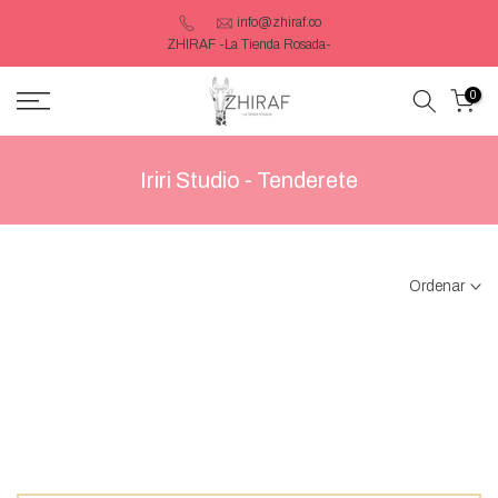
Saltar
info@zhiraf.co
ZHIRAF -La Tienda Rosada-
contenido
0
Iriri Studio - Tenderete
Ordenar